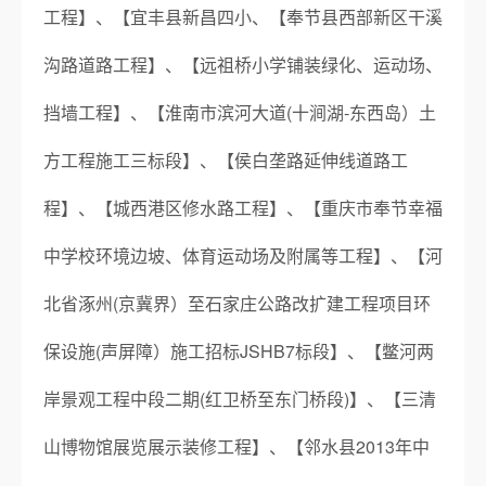
工程】、【宜丰县新昌四小、【奉节县西部新区干溪
沟路道路工程】、【远祖桥小学铺装绿化、运动场、
挡墙工程】、【淮南市滨河大道(十涧湖-东西岛）土
方工程施工三标段】、【侯白垄路延伸线道路工
程】、【城西港区修水路工程】、【重庆市奉节幸福
中学校环境边坡、体育运动场及附属等工程】、【河
北省涿州(京冀界）至石家庄公路改扩建工程项目环
保设施(声屏障）施工招标JSHB7标段】、【鳖河两
岸景观工程中段二期(红卫桥至东门桥段)】、【三清
山博物馆展览展示装修工程】、【邻水县2013年中