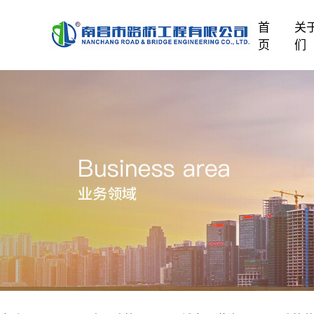
首
关
页
们