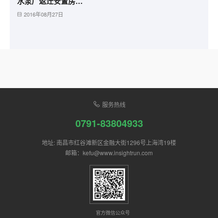
水泵厂返迁安置房工程
2016年08月27日
服务热线
0791-83804933
地址: 南昌市红谷滩新区金融大街1296号上海湾19楼
邮箱：kefu@www.insightrun.com
官方微信公众号