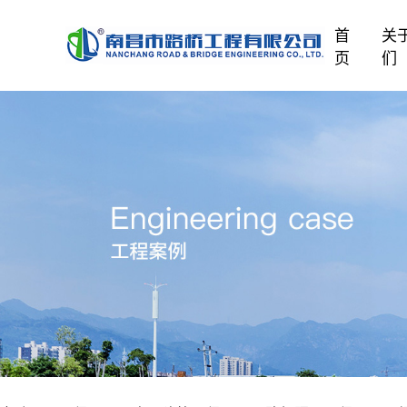
首
关
页
们