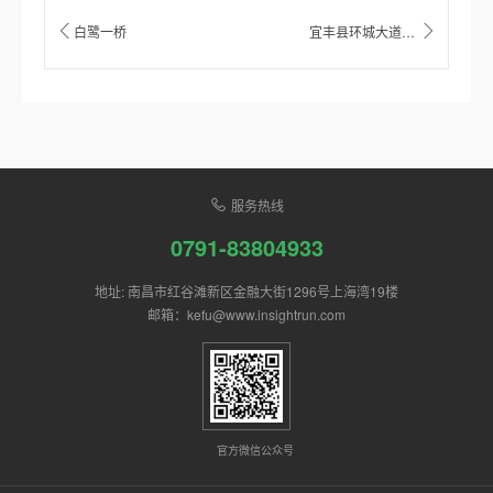
白鹭一桥
宜丰县环城大道、知青路绿化工程
服务热线
0791-83804933
地址: 南昌市红谷滩新区金融大街1296号上海湾19楼
邮箱：kefu@www.insightrun.com
官方微信公众号